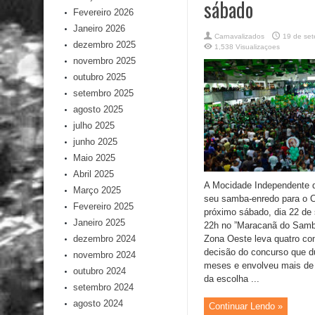
sábado
Fevereiro 2026
Janeiro 2026
Carnavalizados
19 de se
dezembro 2025
1,538 Visualizaçoes
novembro 2025
outubro 2025
setembro 2025
agosto 2025
julho 2025
junho 2025
Maio 2025
Abril 2025
A Mocidade Independente d
Março 2025
seu samba-enredo para o C
Fevereiro 2025
próximo sábado, dia 22 de 
Janeiro 2025
22h no ”Maracanã do Samba
dezembro 2024
Zona Oeste leva quatro co
decisão do concurso que d
novembro 2024
meses e envolveu mais de
outubro 2024
da escolha ...
setembro 2024
agosto 2024
Continuar Lendo »