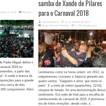
samba de Xande de Pilares
para o Carnaval 2018
tembro de 2018
Notícias
Carnavalizados
12 de outubro de 2017
Grupo Especial
,
Notícias
2,758 Visualizaçoes
e Padre Miguel define o
arnaval 2019 no
setembro, a partir das
Lembramos como se fosse ontem: em 2012, os
”. A verde e branca da
salgueirenses cruzaram a Sapucaí gritando aos
mposições para a grande
quatro ventos: “Salgueiro é amor, que mora no
urou cerca de dois
peito”. E a noite de ontem (quarta-feira, 11/10),
 200 compositores. Além
véspera de feriado, foi uma demonstração desse
sentimento. Era noite de final para a escolha do
samba-enredo do carnaval de 2018. A promessa
era de fortes emoções: desde cedo, a ...