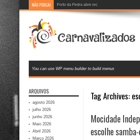
NÃO PERCA!
Porto da Pedra abre recadastramento e cadast
You can use WP menu builder to build menus
ARQUIVOS
Tag Archives:
es
agosto 2026
julho 2026
Mocidade Indep
junho 2026
Maio 2026
escolhe samba-
Abril 2026
Março 2026