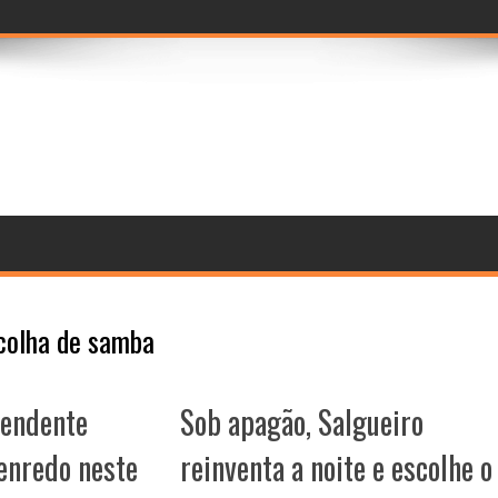
ramento de comp
colha de samba
endente
Sob apagão, Salgueiro
enredo neste
reinventa a noite e escolhe o