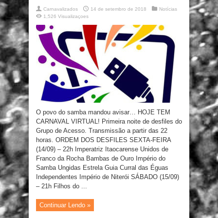
Carnavalizados
14 de setembro de 2018
Notícias
1,526 Visualizaçoes
O povo do samba mandou avisar… HOJE TEM
CARNAVAL VIRTUAL! Primeira noite de desfiles do
Grupo de Acesso. Transmissão a partir das 22
horas. ORDEM DOS DESFILES SEXTA-FEIRA
(14/09) – 22h Imperatriz Itaocarense Unidos de
Franco da Rocha Bambas de Ouro Império do
Samba Ungidas Estrela Guia Curral das Éguas
Independentes Império de Niterói SÁBADO (15/09)
– 21h Filhos do ...
Continuar Lendo »