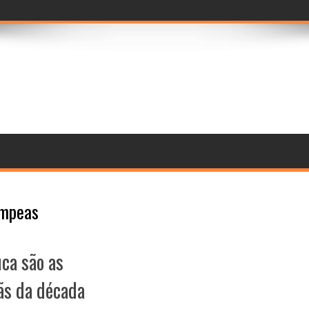
amento de com
mpeas
uca são as
s da década