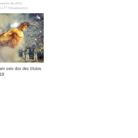
vereiro de 2021
3,177 Visualizaçoes
am seis dos dez títulos
019