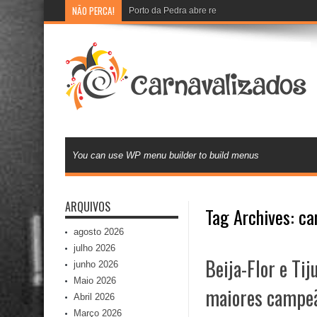
NÃO PERCA!
Porto da Pedra abre recadastramento e cadastr
You can use WP menu builder to build menus
ARQUIVOS
Tag Archives:
ca
agosto 2026
julho 2026
Beija-Flor e Tij
junho 2026
Maio 2026
maiores campeã
Abril 2026
Março 2026