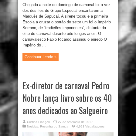
Chegada a noite do domingo de carnaval foi a vez
dos desfiles do Grupo Especial encantarem a
Marquês de Sapucaí. A sirene tocou e a primeira
Escola a cruzar o portão do setor um foi o Império
Serrano, de “tradições imponentes”, distante da
elite do carnaval durante oito longos anos. O
carnavalesco Fábio Ricardo assinou o enredo O
Império do ...
Continuar Lendo »
Ex-diretor de carnaval Pedro
Nobre lança livro sobre os 40
anos dedicados ao Salgueiro
Cristina Frangelli
27 de setembro de 2017
Notícias
,
Resenha do Samba
4,923 Visualizaçoes