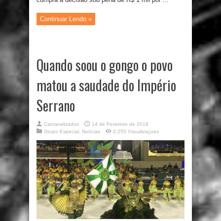
Continuar Lendo »
Quando soou o gongo o povo
matou a saudade do Império
Serrano
Carnavalizados
14 de Fevereiro de 2018
Grupo Especial
,
Notícias
2,255 Visualizaçoes