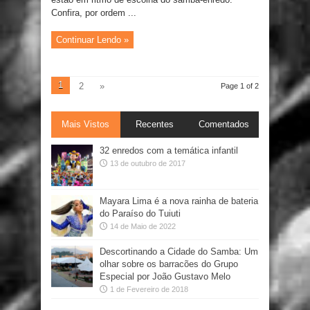
Confira, por ordem ...
Continuar Lendo »
1
2
»
Page 1 of 2
Mais Vistos
Recentes
Comentados
32 enredos com a temática infantil
13 de outubro de 2017
Mayara Lima é a nova rainha de bateria
do Paraíso do Tuiuti
14 de Maio de 2022
Descortinando a Cidade do Samba: Um
olhar sobre os barracões do Grupo
Especial por João Gustavo Melo
1 de Fevereiro de 2018