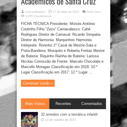
Acadêmicos de Santa Cruz
Carnavalizados
17 de Maio de 2017
Série Ouro
3,455 Visualizaçoes
FICHA TÉCNICA Presidente: Moisés Antônio
Coutinho Filho “Zezo” Carnavalesco: Cahê
Rodrigues Diretor de Carnaval: Ricardo Simpatia
Diretor de Harmonia: Marquinhos Harmonia
Intérprete: Roninho 1º Casal de Mestre-Sala e
Porta-Bandeira: Mosquito e Roberta Freitas Mestre
de Bateria: Riquinho Rainha de Bateria: Larissa
Nicolau Comissão de Frente: Marcelo Chocolate e
Marcello Moragas Classificação em 2018: 10.º
Lugar Classificação em 2017: 12.º Lugar ...
Continuar Lendo »
Mais Vistos
Recentes
Comentados
32 enredos com a temática infantil
13 de outubro de 2017