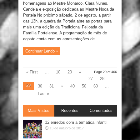
homenagens ao Mestre Monarco, Clara Nunes,
Candeia e exposição dedicada ao Mestre Noca da
Portela No próximo sábado, 2 de agosto, a partir
das 13h, a quadra da Portela abre as portas para
mais uma edição da Tradicional Feijoada da
Família Portelense. A programação do mês de
agosto conta com as apresentações de ...
Continuar Lendo »
« First
...
10
20
«
Page 29 of 466
27
28
29
30
31
»
40
50
60
...
Last »
Mais Vistos
Recentes
Comentados
32 enredos com a temática infantil
13 de outubro de 2017