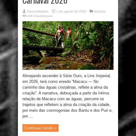
Carnavalizados
1 de agosto de 2025
Notícias
439 Visualizaçoes
Almejando ascender à Série Ouro, a Lins Imperial,
em 2026, terá como enredo “Macacu — No
caminho das águas cristalinas, reflete a alma da
criação”. A narrativa, debruçada a partir da íntima
relação de Macacu com as águas, percorre os
trajetos que refletem a alma da criação da cidade,
por meio das cosmogonias dos Bantu e dos Puri e,
por ...
Continuar Lendo »