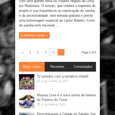
com uma grande festa no Viaduto Negrão de Lima,
em Madureira. O evento, que celebra a trajetória do
projeto e sua importância na valorização do samba
e da ancestralidade, terá entrada gratuita e presta
uma homenagem especial ao cantor Bebeto, ícone
do samba-rock nacional. ...
Continuar Lendo »
5
«
1
2
3
4
Page 5 of 5
Mais Vistos
Recentes
Comentados
32 enredos com a temática infantil
13 de outubro de 2017
Mayara Lima é a nova rainha de bateria
do Paraíso do Tuiuti
14 de Maio de 2022
Descortinando a Cidade do Samba: Um