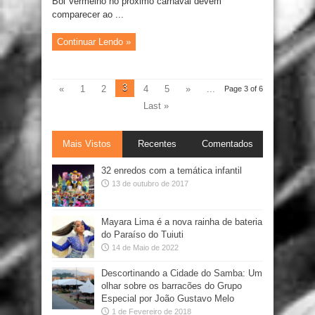
Boi Vermelho no próximo carnaval devem
comparecer ao ...
Continuar Lendo »
3
«
1
2
4
5
»
...
Page 3 of 6
Last »
Mais Vistos
Recentes
Comentados
32 enredos com a temática infantil
13 de outubro de 2017
Mayara Lima é a nova rainha de bateria
do Paraíso do Tuiuti
14 de Maio de 2022
Descortinando a Cidade do Samba: Um
olhar sobre os barracões do Grupo
Especial por João Gustavo Melo
1 de Fevereiro de 2018