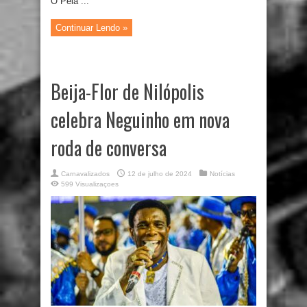
Ô Pela ...
Continuar Lendo »
Beija-Flor de Nilópolis
celebra Neguinho em nova
roda de conversa
Carnavalizados
12 de julho de 2024
Notícias
599 Visualizaçoes