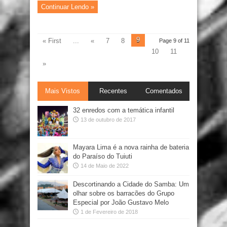
Continuar Lendo »
9
« First
...
«
7
8
Page 9 of 11
10
11
»
Mais Vistos
Recentes
Comentados
32 enredos com a temática infantil
13 de outubro de 2017
Mayara Lima é a nova rainha de bateria
do Paraíso do Tuiuti
14 de Maio de 2022
Descortinando a Cidade do Samba: Um
olhar sobre os barracões do Grupo
Especial por João Gustavo Melo
1 de Fevereiro de 2018