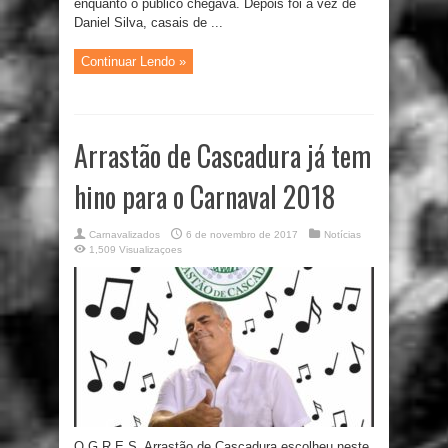
enquanto o público chegava. Depois foi a vez de
Daniel Silva, casais de ...
Continuar Lendo »
Arrastão de Cascadura já tem
hino para o Carnaval 2018
Carnavalizados
6 de novembro de 2017
Notícias
1,509 Visualizaçoes
O G.R.E.S. Arrastão de Cascadura escolheu neste