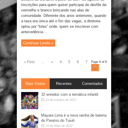
inscrições para quem quiser participar do desfile da
vermelho e branco brincando nas alas de
comunidade. Diferente dos anos anteriores, quando
a taxa era única até o fim das vagas, a diretoria
optou por “lotes” onde, quem se inscrever com
antecedência ...
Continuar Lendo »
« First
...
«
4
5
6
7
Page 8 of 8
8
Mais Vistos
Recentes
Comentados
32 enredos com a temática infantil
13 de outubro de 2017
Mayara Lima é a nova rainha de bateria
do Paraíso do Tuiuti
14 de Maio de 2022