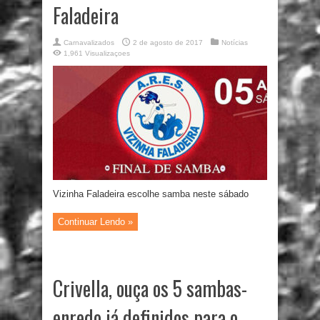
Faladeira
Carnavalizados
2 de agosto de 2017
Notícias
1,961 Visualizaçoes
Vizinha Faladeira escolhe samba neste sábado
Continuar Lendo »
Crivella, ouça os 5 sambas-
enredo já definidos para o