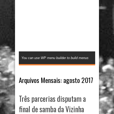
You can use WP menu builder to build menus
Arquivos Mensais:
agosto 2017
Três parcerias disputam a
final de samba da Vizinha